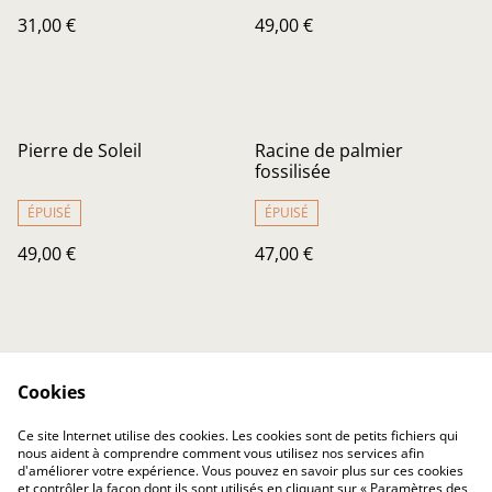
31,00 €
49,00 €
Pierre de Soleil
Racine de palmier
fossilisée
ÉPUISÉ
ÉPUISÉ
49,00 €
47,00 €
Cookies
Ce site Internet utilise des cookies. Les cookies sont de petits fichiers qui
nous aident à comprendre comment vous utilisez nos services afin
Nous contacter
Conditions Générales
d'améliorer votre expérience. Vous pouvez en savoir plus sur ces cookies
Confidentialité
Cookies
et contrôler la façon dont ils sont utilisés en cliquant sur « Paramètres des