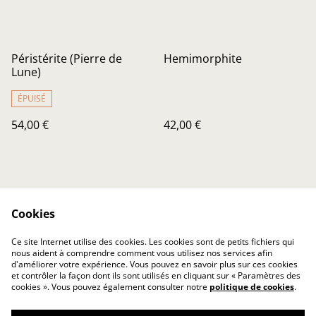
Péristérite (Pierre de
Hemimorphite
Lune)
ÉPUISÉ
54,00 €
42,00 €
Cookies
Ce site Internet utilise des cookies. Les cookies sont de petits fichiers qui
nous aident à comprendre comment vous utilisez nos services afin
Nous contacter
Conditions Générales
d'améliorer votre expérience. Vous pouvez en savoir plus sur ces cookies
Confidentialité
Cookies
et contrôler la façon dont ils sont utilisés en cliquant sur « Paramètres des
Soins de vos trésors
cookies ». Vous pouvez également consulter notre
politique de cookies
.