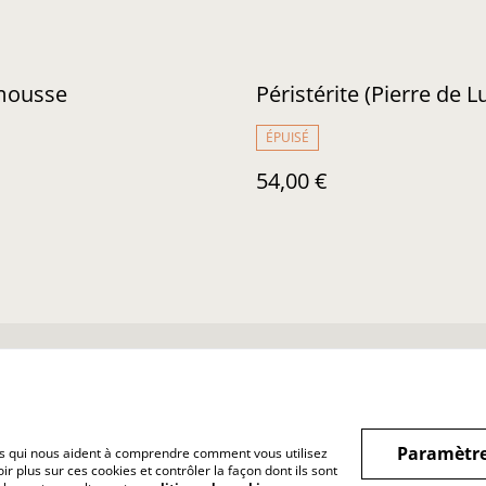
mousse
Péristérite (Pierre de L
ÉPUISÉ
54,00 €
nditions Générales
Confidentialité
Cookies
Paramètre
hiers qui nous aident à comprendre comment vous utilisez
r plus sur ces cookies et contrôler la façon dont ils sont