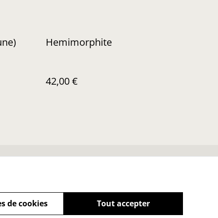
une)
Hemimorphite
42,00 €
Soins de vos trésors
s de cookies
Tout accepter