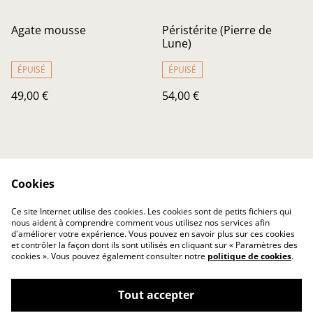
Agate mousse
Péristérite (Pierre de
Lune)
ÉPUISÉ
ÉPUISÉ
49,00 €
54,00 €
Cookies
Ce site Internet utilise des cookies. Les cookies sont de petits fichiers qui
nous aident à comprendre comment vous utilisez nos services afin
Nous contacter
Conditions Générales
d'améliorer votre expérience. Vous pouvez en savoir plus sur ces cookies
Confidentialité
Cookies
et contrôler la façon dont ils sont utilisés en cliquant sur « Paramètres des
Soins de vos trésors
cookies ». Vous pouvez également consulter notre
politique de cookies
.
Tout accepter