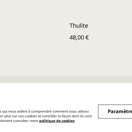
Thulite
48,00 €
nditions Générales
Confidentialité
Cookies
Paramètre
hiers qui nous aident à comprendre comment vous utilisez
r plus sur ces cookies et contrôler la façon dont ils sont
galement consulter notre
politique de cookies
.