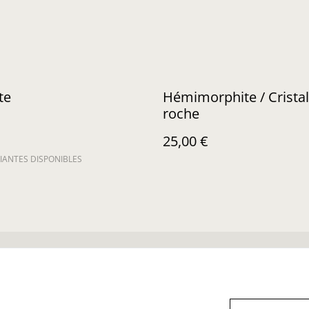
te
Hémimorphite / Cristal
roche
25,00 €
IANTES DISPONIBLES
nditions Générales
Confidentialité
Cookies