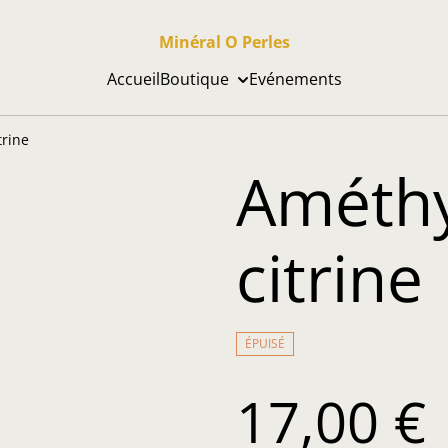
Minéral O Perles
Accueil
Boutique
Evénements
trine
Améthy
citrine
ÉPUISÉ
17,00 €