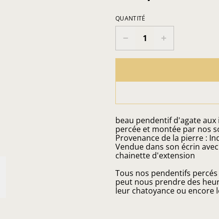
QUANTITÉ
beau pendentif d'agate aux i
percée et montée par nos so
Provenance de la pierre : I
Vendue dans son écrin avec u
chainette d'extension
Tous nos pendentifs percés f
peut nous prendre des heures
leur chatoyance ou encore l