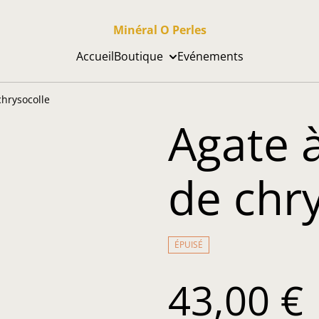
Minéral O Perles
Accueil
Boutique
Evénements
chrysocolle
Agate à
de chr
ÉPUISÉ
43,00 €