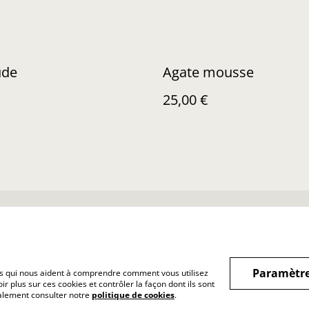
ude
Agate mousse
25,00 €
nditions Générales
Confidentialité
Cookies
Paramètre
hiers qui nous aident à comprendre comment vous utilisez
r plus sur ces cookies et contrôler la façon dont ils sont
galement consulter notre
politique de cookies
.